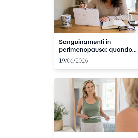
Sanguinamenti in
perimenopausa: quando
osservarli e quando parlar
19/06/2026
subito con il ginecologo