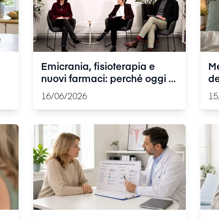
Emicrania, fisioterapia e
Me
nuovi farmaci: perché oggi la
de
ne
cura passa dalla gestione
re
16/06/2026
15
personalizzata
af