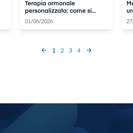
Terapia ormonale
Me
personalizzata: come si
ur
costruisce una scelta su
va
01/06/2026
27
misura
in
sa
1
2
3
4

