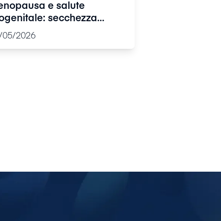
nopausa e salute
ogenitale: secchezza
ginale, bruciore, dolore e
/05/2026
fezioni ricorrenti, cosa
pere