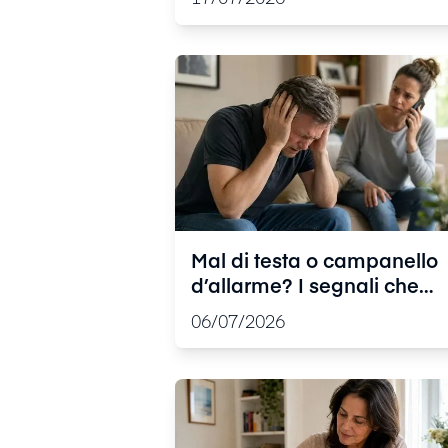
più sicurezza
Mal di testa o campanello
d’allarme? I segnali che
richiedono una valutazion
06/07/2026
urgente