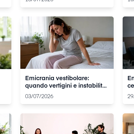
davvero
ri
Emicrania vestibolare:
Em
quando vertigini e instabilità
ce
e
fanno parte dell’attacco
ri
03/07/2026
29