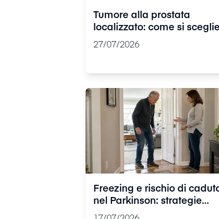
Tumore alla prostata
localizzato: come si scegli
tra chirurgia e radioterapia
27/07/2026
Freezing e rischio di cadut
nel Parkinson: strategie
pratiche per muoversi con
17/07/2026