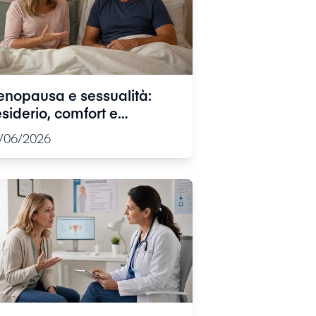
nopausa e sessualità:
siderio, comfort e
lazione di coppia, come
/06/2026
frontare i cambiamenti