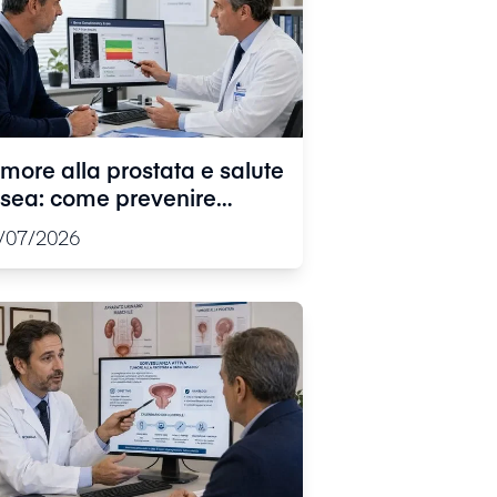
more alla prostata e salute
sea: come prevenire
agilità e fratture durante i
/07/2026
attamenti