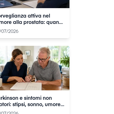
rveglianza attiva nel
more alla prostata: quando
servare non significa
/07/2026
rdere tempo
rkinson e sintomi non
tori: stipsi, sonno, umore e
lore, i segnali meno
/07/2026