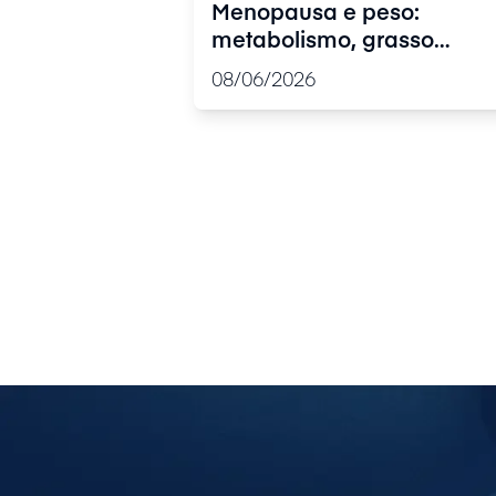
Menopausa e peso:
metabolismo, grasso
addominale e falsi miti da
08/06/2026
sfatare