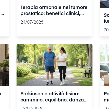
Terapia ormonale nel tumore
e
prostatico: benefici clinici,
So
effetti collaterali e gestione
tu
24/07/2026
quotidiana
os
20
pe
a
Parkinson e attività fisica:
Pa
cammino, equilibrio, danza e
mo
fisioterapia, cosa aiuta
do
13/07/2026
10