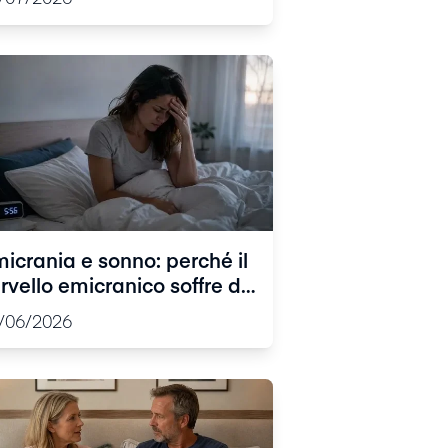
conosciuti
icrania e sonno: perché il
rvello emicranico soffre di
tmi sfasati
/06/2026