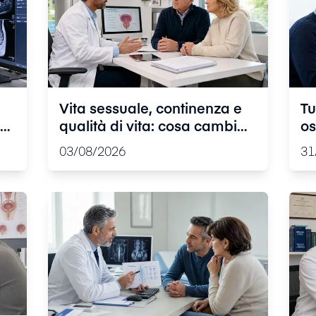
Vita sessuale, continenza e
Tu
 e
qualità di vita: cosa cambia
os
vi
dopo le terapie e quali
fr
03/08/2026
31
supporti esistono
tr