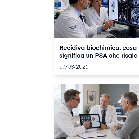
Recidiva biochimica: cosa
significa un PSA che risale
quali sono i passi successi
07/08/2026