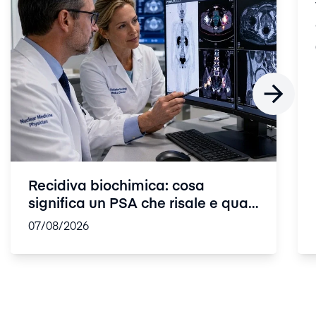

Recidiva biochimica: cosa
significa un PSA che risale e quali
so...
07/08/2026