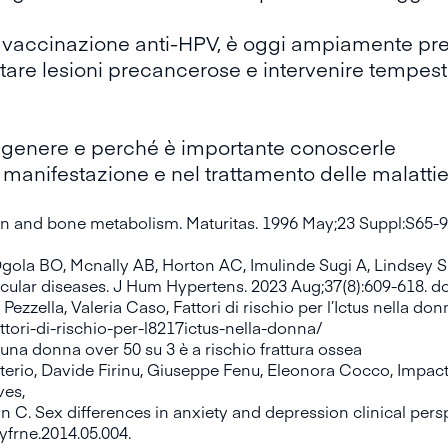
e vaccinazione anti-HPV, è oggi ampiamente pre
ttare lesioni precancerose e intervenire tempes
i genere e perché è importante conoscerle
 manifestazione e nel trattamento delle malatti
 and bone metabolism. Maturitas. 1996 May;
23 Suppl:S65-9
 Ogola BO, Mcnally AB, Horton AC, Imulinde Sugi A, Lindse
cular diseases.
J Hum Hypertens. 2023 Aug;37(8):609-618. d
zella, Valeria Caso, Fattori di rischio per l’Ictus nella don
attori-di-rischio-per-l8217ictus-nella-donna/
una donna over 50 su 3 è a rischio frattura ossea
lterio, Davide Firinu, Giuseppe Fenu, Eleonora Cocco,
Impact
ves
,
n C. Sex differences in anxiety and depression clinical pers
.yfrne.2014.05.004.