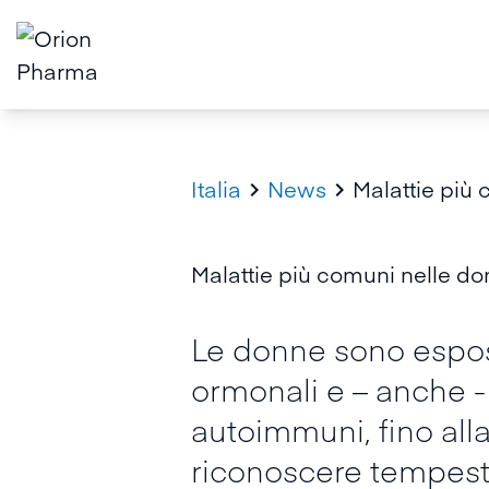
Italia
News
Malattie più 


Malattie più comuni nelle don
Le donne sono esposte 
ormonali e – anche -
autoimmuni, fino all
riconoscere tempest