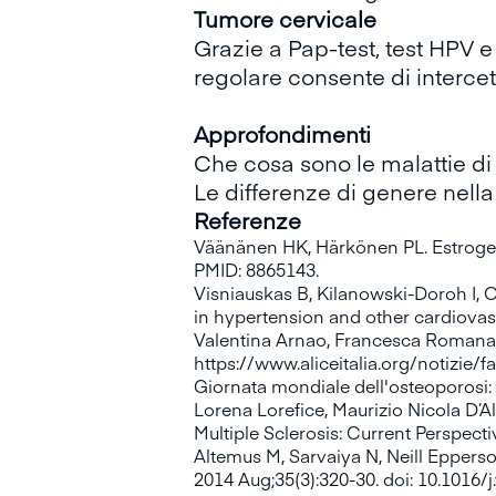
Tumore cervicale
Grazie a Pap-test, test HPV 
regolare consente di interce
Approfondimenti
Che cosa sono le malattie d
Le differenze di genere nella
Referenze
Väänänen HK, Härkönen PL. Estrogen
PMID: 8865143.
Visniauskas B, Kilanowski-Doroh I,
in hypertension and other cardiovas
Valentina Arnao, Francesca Romana Pez
https://www.aliceitalia.org/notizie/f
Giornata mondiale dell'osteoporosi: 
Lorena Lorefice, Maurizio Nicola D’A
Multiple Sclerosis: Current Perspecti
Altemus M, Sarvaiya N, Neill Epperso
2014 Aug;35(3):320-30. doi: 10.1016/j