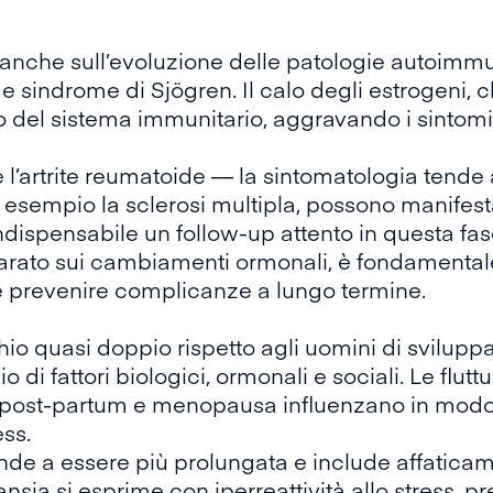
nche sull’evoluzione delle patologie autoimmun
e e
sindrome di Sjögren
. Il calo degli estrogeni,
rio del sistema immunitario, aggravando i sintomi
l’artrite reumatoide — la sintomatologia tende
d esempio la
sclerosi multipla
, possono manifes
ndispensabile un follow-up attento in questa fas
tarato sui cambiamenti ormonali, è fondamental
e prevenire complicanze a lungo termine.
hio
quasi doppio rispetto agli uomini di sviluppa
o di fattori biologici, ormonali e sociali. Le flut
, post-partum e menopausa influenzano in modo 
ess.
de a essere più prolungata e include affaticamen
ansia si esprime con iperreattività allo stress,