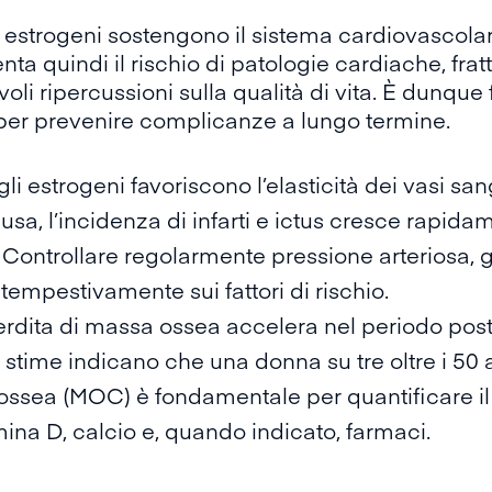
i
estrogeni
sostengono il sistema cardiovascolar
a quindi il rischio di patologie cardiache, fratt
oli ripercussioni sulla qualità di vita. È dunqu
 per prevenire complicanze a lungo termine.
gli estrogeni favoriscono l’elasticità dei vasi san
a, l’incidenza di infarti e ictus cresce rapida
Controllare regolarmente pressione arteriosa, gl
tempestivamente sui fattori di rischio.
perdita di massa ossea accelera nel periodo p
e stime indicano che
una donna su tre
oltre i 50
a ossea (MOC) è fondamentale per quantificare il
ina D, calcio e, quando indicato, farmaci.