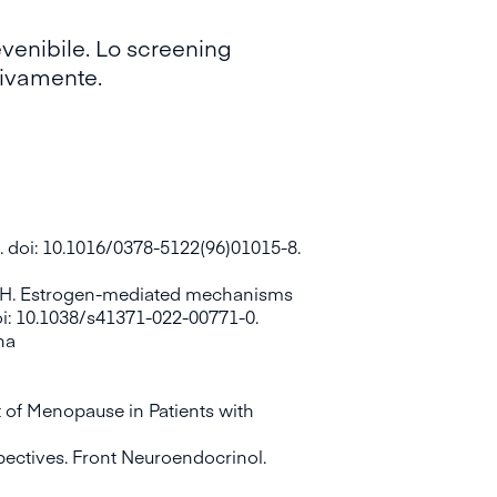
venibile. Lo screening
tivamente.
e
. doi: 10.1016/0378-5122(96)01015-8.
y SH. Estrogen-mediated mechanisms
oi: 10.1038/s41371-022-00771-0.
na
 of Menopause in Patients with
pectives.
Front Neuroendocrinol.