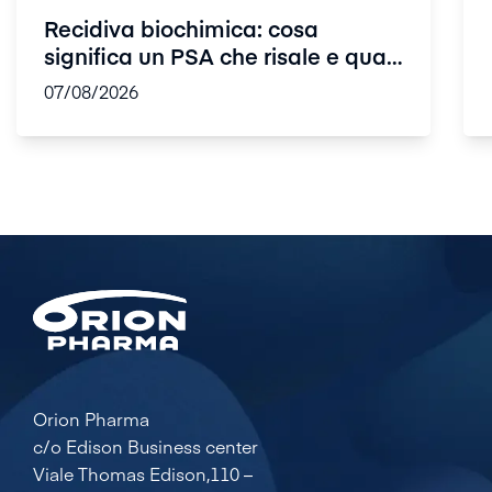
Recidiva biochimica: cosa
significa un PSA che risale e quali
so...
07/08/2026
Orion Pharma
c/o Edison Business center
Viale Thomas Edison,110 –