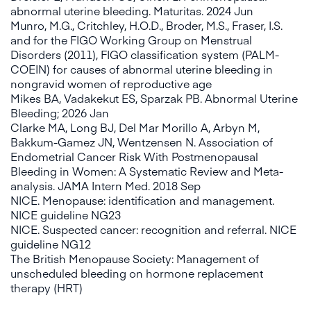
abnormal uterine bleeding. Maturitas. 2024 Jun
Munro, M.G., Critchley, H.O.D., Broder, M.S., Fraser, I.S.
and for the FIGO Working Group on Menstrual
Disorders (2011), FIGO classification system (PALM-
COEIN) for causes of abnormal uterine bleeding in
nongravid women of reproductive age
Mikes BA, Vadakekut ES, Sparzak PB. Abnormal Uterine
Bleeding; 2026 Jan
Clarke MA, Long BJ, Del Mar Morillo A, Arbyn M,
Bakkum-Gamez JN, Wentzensen N. Association of
Endometrial Cancer Risk With Postmenopausal
Bleeding in Women: A Systematic Review and Meta-
analysis. JAMA Intern Med. 2018 Sep
NICE. Menopause: identification and management.
NICE guideline NG23
NICE. Suspected cancer: recognition and referral. NICE
guideline NG12
The British Menopause Society: Management of
unscheduled bleeding on hormone replacement
therapy (HRT)