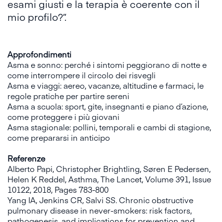
esami giusti e la terapia è coerente con il
mio profilo?”.
Approfondimenti
Asma e sonno: perché i sintomi peggiorano di notte e
come interrompere il circolo dei risvegli
Asma e viaggi: aereo, vacanze, altitudine e farmaci, le
regole pratiche per partire sereni
Asma a scuola: sport, gite, insegnanti e piano d’azione,
come proteggere i più giovani
Asma stagionale: pollini, temporali e cambi di stagione,
come prepararsi in anticipo
Referenze
Alberto Papi, Christopher Brightling, Søren E Pedersen,
Helen K Reddel, Asthma, The Lancet, Volume 391, Issue
10122, 2018, Pages 783-800
Yang IA, Jenkins CR, Salvi SS. Chronic obstructive
pulmonary disease in never-smokers: risk factors,
pathogenesis, and implications for prevention and