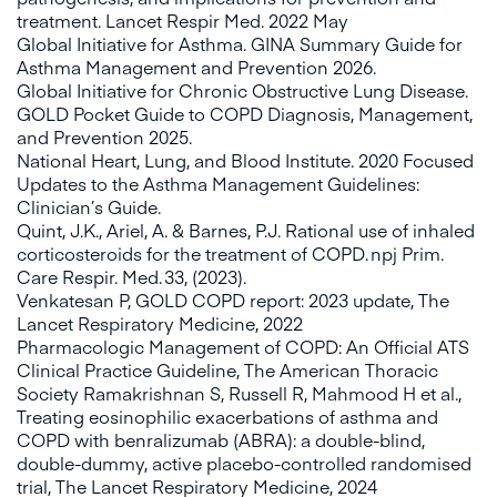
treatment. Lancet Respir Med. 2022 May
Global Initiative for Asthma. GINA Summary Guide for
Asthma Management and Prevention 2026.
Global Initiative for Chronic Obstructive Lung Disease.
GOLD Pocket Guide to COPD Diagnosis, Management,
and Prevention 2025.
National Heart, Lung, and Blood Institute. 2020 Focused
Updates to the Asthma Management Guidelines:
Clinician’s Guide.
Quint, J.K., Ariel, A. & Barnes, P.J. Rational use of inhaled
corticosteroids for the treatment of COPD. npj Prim.
Care Respir. Med. 33, (2023).
Venkatesan P, GOLD COPD report: 2023 update, The
Lancet Respiratory Medicine, 2022
Pharmacologic Management of COPD: An Official ATS
Clinical Practice Guideline, The American Thoracic
Society Ramakrishnan S, Russell R, Mahmood H et al.,
Treating eosinophilic exacerbations of asthma and
COPD with benralizumab (ABRA): a double-blind,
double-dummy, active placebo-controlled randomised
trial, The Lancet Respiratory Medicine, 2024