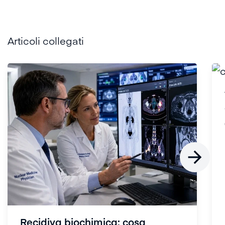
Articoli collegati

Recidiva biochimica: cosa