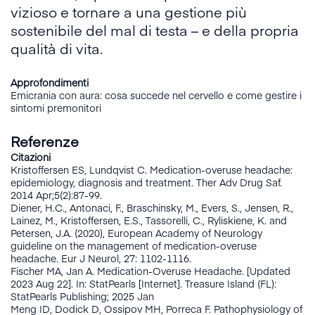
vizioso e tornare a una gestione più
sostenibile del mal di testa – e della propria
qualità di vita.
Approfondimenti
Emicrania con aura: cosa succede nel cervello e come gestire i
sintomi premonitori
Referenze
Citazioni
Kristoffersen ES, Lundqvist C. Medication-overuse headache:
epidemiology, diagnosis and treatment. Ther Adv Drug Saf.
2014 Apr;5(2):87-99.
Diener, H.C., Antonaci, F., Braschinsky, M., Evers, S., Jensen, R.,
Lainez, M., Kristoffersen, E.S., Tassorelli, C., Ryliskiene, K. and
Petersen, J.A. (2020), European Academy of Neurology
guideline on the management of medication-overuse
headache. Eur J Neurol, 27: 1102-1116.
Fischer MA, Jan A. Medication-Overuse Headache. [Updated
2023 Aug 22]. In: StatPearls [Internet]. Treasure Island (FL):
StatPearls Publishing; 2025 Jan
Meng ID, Dodick D, Ossipov MH, Porreca F. Pathophysiology of