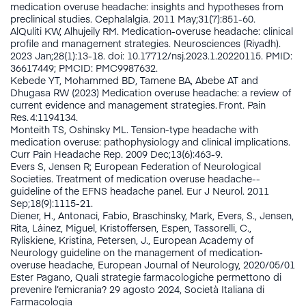
medication overuse headache: insights and hypotheses from
preclinical studies. Cephalalgia. 2011 May;31(7):851-60.
AlQuliti KW, Alhujeily RM. Medication-overuse headache: clinical
profile and management strategies. Neurosciences (Riyadh).
2023 Jan;28(1):13-18. doi: 10.17712/nsj.2023.1.20220115. PMID:
36617449; PMCID: PMC9987632.
Kebede YT, Mohammed BD, Tamene BA, Abebe AT and
Dhugasa RW (2023) Medication overuse headache: a review of
current evidence and management strategies. Front. Pain
Res. 4:1194134.
Monteith TS, Oshinsky ML. Tension-type headache with
medication overuse: pathophysiology and clinical implications.
Curr Pain Headache Rep. 2009 Dec;13(6):463-9.
Evers S, Jensen R; European Federation of Neurological
Societies. Treatment of medication overuse headache--
guideline of the EFNS headache panel. Eur J Neurol. 2011
Sep;18(9):1115-21.
Diener, H., Antonaci, Fabio, Braschinsky, Mark, Evers, S., Jensen,
Rita, Láinez, Miguel, Kristoffersen, Espen, Tassorelli, C.,
Ryliskiene, Kristina, Petersen, J., European Academy of
Neurology guideline on the management of medication‐
overuse headache, European Journal of Neurology, 2020/05/01
Ester Pagano, Quali strategie farmacologiche permettono di
prevenire l’emicrania? 29 agosto 2024, Società Italiana di
Farmacologia