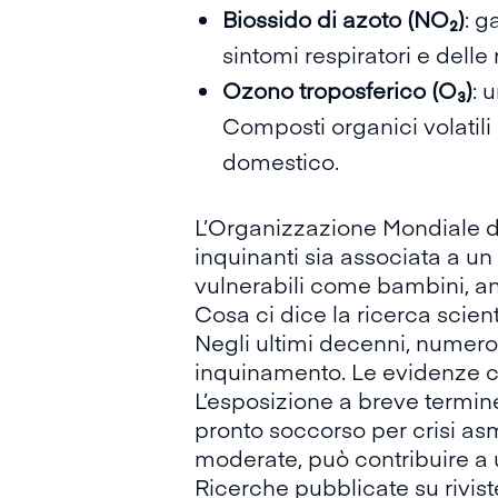
Biossido di azoto (NO₂)
: g
sintomi respiratori e delle
Ozono troposferico (O₃)
: 
Composti organici volatili 
domestico.
L’
Organizzazione Mondiale d
inquinanti sia associata a un
vulnerabili come bambini, a
Cosa ci dice la ricerca scie
Negli ultimi decenni,
numeros
inquinamento. Le evidenze c
L’esposizione a breve termin
pronto soccorso per crisi asm
moderate, può contribuire a u
Ricerche pubblicate su rivi