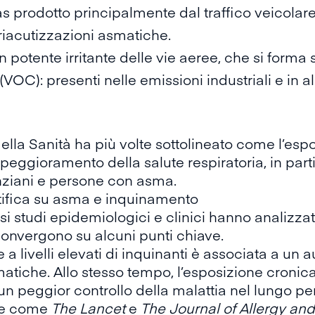
as prodotto principalmente dal traffico veicola
 riacutizzazioni asmatiche.
un potente irritante delle vie aeree, che si forma 
(VOC): presenti nelle emissioni industriali e in a
ella Sanità
ha più volte sottolineato come l’esp
 peggioramento della salute respiratoria, in part
nziani e persone con asma.
ntifica su asma e inquinamento
i studi
epidemiologici e clinici hanno analizzat
onvergono su alcuni punti chiave.
e a
livelli elevati di inquinanti
è associata a un a
atiche. Allo stesso tempo, l’
esposizione cronic
n peggior controllo della malattia nel lungo pe
ste come
The Lancet
e
The Journal of Allergy an