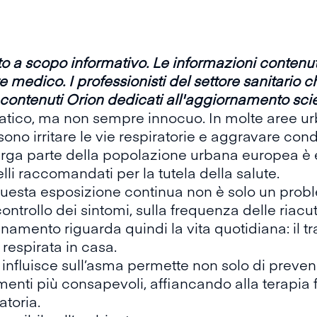
tto a scopo informativo. Le informazioni conten
e medico. I professionisti del settore sanitario
contenuti Orion dedicati all'aggiornamento scie
atico, ma non sempre innocuo. In molte aree urb
no irritare le vie respiratorie e aggravare cond
arga parte della popolazione urbana europea è es
li raccomandati per la tutela della salute.
 questa esposizione continua non è solo un pro
ontrollo dei sintomi, sulla frequenza delle riacu
amento riguarda quindi la vita quotidiana: il trag
a respirata in casa.
influisce sull’asma permette non solo di preve
enti più consapevoli, affiancando alla terapia
atoria.