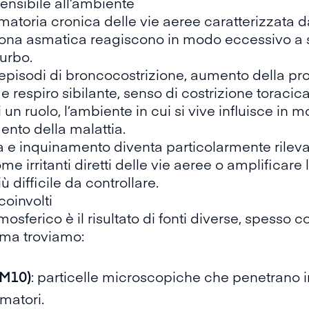
ensibile all’ambiente
atoria cronica delle vie aeree caratterizzata da 
sona asmatica reagiscono in modo eccessivo a stim
urbo.
 episodi di broncocostrizione, aumento della pr
e respiro sibilante, senso di costrizione toracic
 ruolo, l’ambiente in cui si vive influisce in m
ento della malattia.
a e inquinamento diventa particolarmente rilevan
e irritanti diretti delle vie aeree o amplificare
 difficile da controllare.
coinvolti
mosferico è il risultato di fonti diverse, spesso c
asma troviamo:
PM10)
: particelle microscopiche che penetrano i
matori.